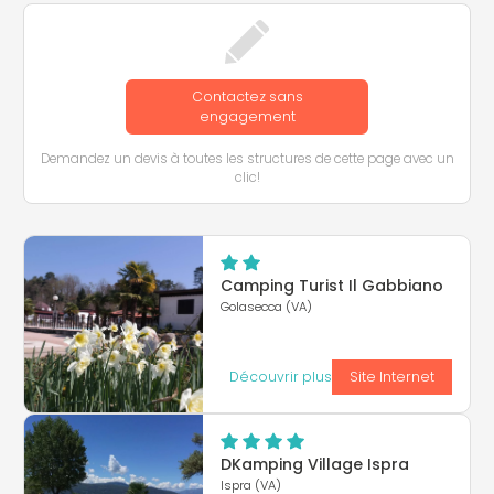
Contactez sans
engagement
Demandez un devis à toutes les structures de cette page avec un
clic!
Camping Turist Il Gabbiano
Golasecca (VA)
Découvrir plus
Site Internet
DKamping Village Ispra
Ispra (VA)