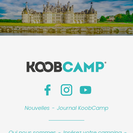
Nouvelles
-
Journal KoobCamp
Qui nous sommes
-
Insérez votre camping
-