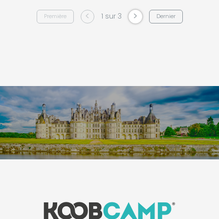
<
>
1 sur 3
Première
Dernier