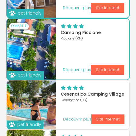
Découvrir plus
Site Internet
pet friendly
CONSEILLÉ
Camping Riccione
Riccione (RN)
Découvrir plus
Site Internet
pet friendly
Cesenatico Camping Village
Cesenatico (FC)
Découvrir plus
Site Internet
pet friendly