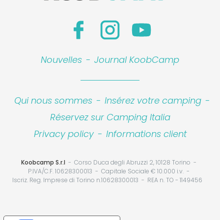
Nouvelles
-
Journal KoobCamp
Qui nous sommes
-
Insérez votre camping
-
Réservez sur Camping Italia
Privacy policy
-
Informations client
Koobcamp S.r.l
Corso Duca degli Abruzzi 2, 10128 Torino
P.IVA/C.F. 10628300013
Capitale Sociale € 10.000 i.v.
Iscriz. Reg. Imprese di Torino n.10628300013
REA n. TO - 1149456