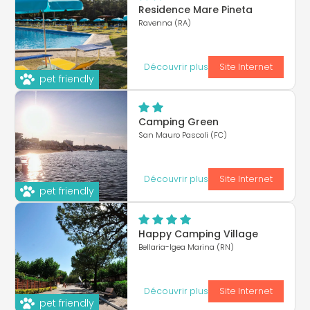
Residence Mare Pineta
Ravenna (RA)
Découvrir plus
Site Internet
pet friendly
Camping Green
San Mauro Pascoli (FC)
Découvrir plus
Site Internet
pet friendly
Happy Camping Village
Bellaria-Igea Marina (RN)
Découvrir plus
Site Internet
pet friendly