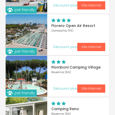
Découvrir plus
Site Internet
pet friendly
Florenz Open Air Resort
Comacchio (FE)
Découvrir plus
Site Internet
pet friendly
Piomboni Camping Village
Ravenna (RA)
Découvrir plus
Site Internet
pet friendly
Camping Reno
Ravenna (RA)