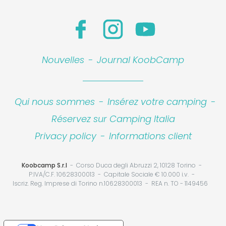
Nouvelles
-
Journal KoobCamp
Qui nous sommes
-
Insérez votre camping
-
Réservez sur Camping Italia
Leaflet
|
©
Koobcamp S.r.l.
Privacy policy
-
Informations client
Koobcamp S.r.l
Corso Duca degli Abruzzi 2, 10128 Torino
P.IVA/C.F. 10628300013
Capitale Sociale € 10.000 i.v.
Iscriz. Reg. Imprese di Torino n.10628300013
REA n. TO - 1149456