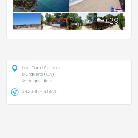
+29
Loc. Torre Salinas
Muravera (CA)
Sardaigne - Italie
39.3665 - 9.5970