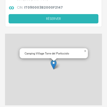
CIN:
IT090003B2000F2147
RÉSERVER
×
Camping Village Torre del Porticciolo