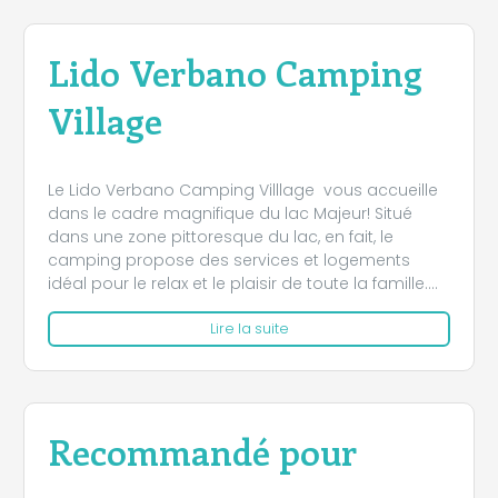
Lido Verbano Camping
Village
Le Lido Verbano Camping Villlage vous accueille
dans le cadre magnifique du lac Majeur! Situé
dans une zone pittoresque du lac, en fait, le
camping propose des services et logements
idéal pour le relax et le plaisir de toute la famille.
De bungalows, maisons mobiles et places de
Lire la suite
repos, chaque client bénéficiera d'un espace
privé grande et isolé, pour être en mesure de vivre
ses vacances au bord du lac en total relax! Le
Camping Lido Verbano est aujourd'hui un des
plus renommés camping sur le lac Majeur grâce
Recommandé pour
aux nombreux services qu'elle offre à ses clients
comme un accès direct à la plage privée, aire de
jeux bien équipée pour enfants, bowling, tennis et