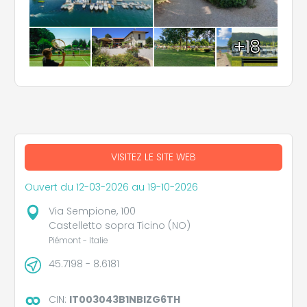
+18
VISITEZ LE SITE WEB
Ouvert du 12-03-2026 au 19-10-2026
Via Sempione, 100
Castelletto sopra Ticino (NO)
Piémont - Italie
45.7198 - 8.6181
CIN:
IT003043B1NBIZG6TH