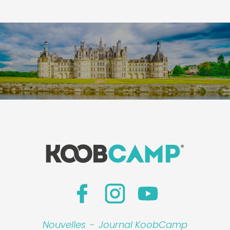
Leaflet
|
©
Koobcamp S.r.l.
Nouvelles
-
Journal KoobCamp