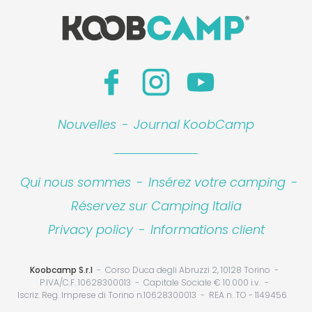
Nouvelles
-
Journal KoobCamp
Leaflet
|
©
Koobcamp S.r.l.
Qui nous sommes
-
Insérez votre camping
-
Réservez sur Camping Italia
Privacy policy
-
Informations client
Koobcamp S.r.l
Corso Duca degli Abruzzi 2, 10128 Torino
P.IVA/C.F. 10628300013
Capitale Sociale € 10.000 i.v.
Iscriz. Reg. Imprese di Torino n.10628300013
REA n. TO - 1149456