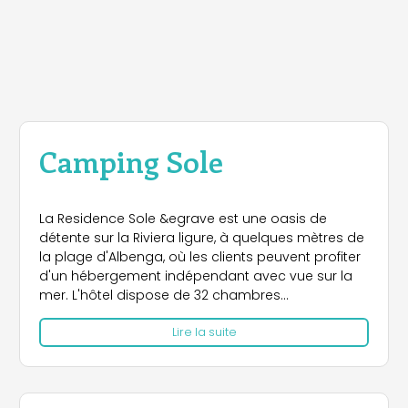
Camping Sole
La Residence Sole &egrave est une oasis de
détente sur la Riviera ligure, à quelques mètres de
la plage d'Albenga, où les clients peuvent profiter
d'un hébergement indépendant avec vue sur la
mer. L'hôtel dispose de 32 chambres
confortables, d'un restaurant avec vue sur la mer
Lire la suite
et de deux piscines : l'une avec jacuzzi et l'autre
pour les enfants. La plage privée et le solarium
panoramique offrent des moments paisibles en
pleine nature.