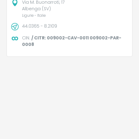
Via M. Buonarroti, 17
Albenga (SV)
Ligurie - Italie
44.0365 - 8.2109
CIN:
/ CITR: 009002-CAV-0011 009002-PAR-
0008