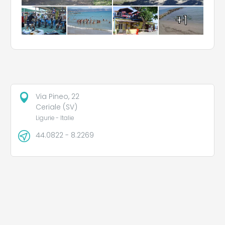
+1
Via Pineo, 22
Ceriale (SV)
Ligurie - Italie
44.0822 - 8.2269