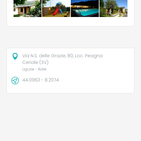
Via N.S. delle Grazie, 80, Loc. Peagna
Ceriale (SV)
Ligurie - Italie
44.0963 - 8.2074