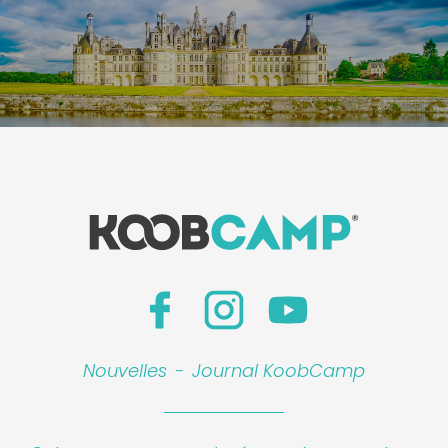
Leaflet
|
©
Koobcamp S.r.l.
Nouvelles
-
Journal KoobCamp