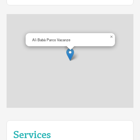
×
Alì Babà Parco Vacanze
Services