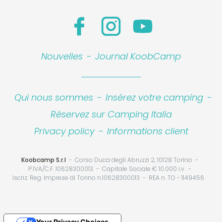
Leaflet
|
©
Koobcamp S.r.l.
Nouvelles
-
Journal KoobCamp
Qui nous sommes
-
Insérez votre camping
-
Réservez sur Camping Italia
Privacy policy
-
Informations client
Koobcamp S.r.l
Corso Duca degli Abruzzi 2, 10128 Torino
P.IVA/C.F. 10628300013
Capitale Sociale € 10.000 i.v.
Iscriz. Reg. Imprese di Torino n.10628300013
REA n. TO - 1149456
Your Privacy Choices