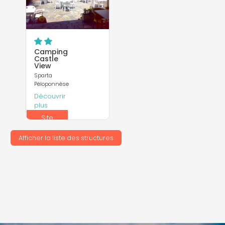
Camping
Castle
View
Sparta
Péloponnèse
Découvrir
plus
Site
Internet
Afficher la liste des structures