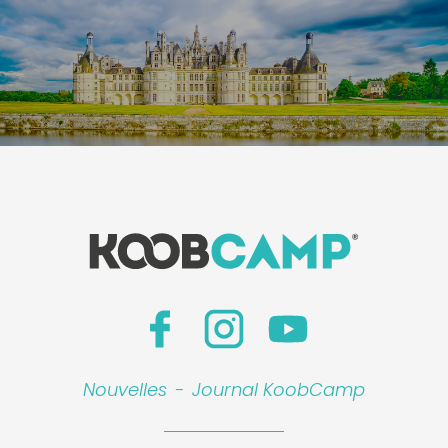
Nouvelles
-
Journal KoobCamp