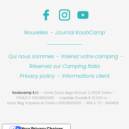
Nouvelles
-
Journal KoobCamp
Qui nous sommes
-
Insérez votre camping
-
Réservez sur Camping Italia
Privacy policy
-
Informations client
Koobcamp S.r.l
Corso Duca degli Abruzzi 2, 10128 Torino
P.IVA/C.F. 10628300013
Capitale Sociale € 10.000 i.v.
Iscriz. Reg. Imprese di Torino n.10628300013
REA n. TO - 1149456
Your Privacy Choices