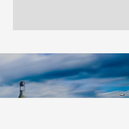
Leaflet
|
©
Koobcamp S.r.l.