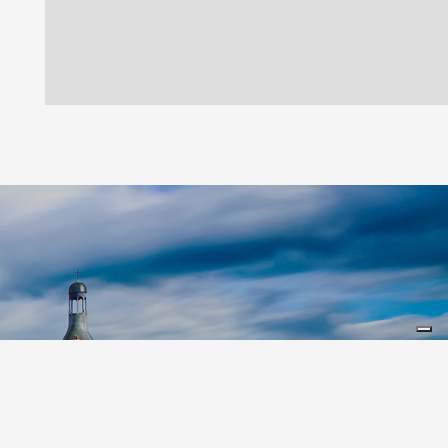
Leaflet
|
©
Koobcamp S.r.l.