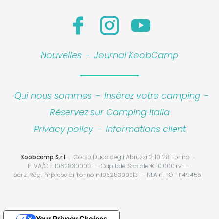
Nouvelles
-
Journal KoobCamp
Qui nous sommes
-
Insérez votre camping
-
Réservez sur Camping Italia
Privacy policy
-
Informations client
Koobcamp S.r.l
Corso Duca degli Abruzzi 2, 10128 Torino
P.IVA/C.F. 10628300013
Capitale Sociale € 10.000 i.v.
Iscriz. Reg. Imprese di Torino n.10628300013
REA n. TO - 1149456
Your Privacy Choices