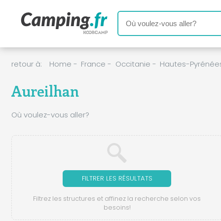
retour à:
Home
-
France
-
Occitanie
-
Hautes-Pyrénée
Aureilhan
Où voulez-vous aller?
FILTRER LES RÉSULTATS
Filtrez les structures et affinez la recherche selon vos
besoins!