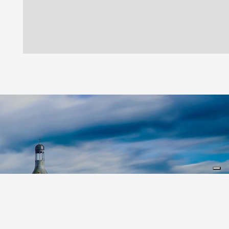
Leaflet
|
©
Koobcamp S.r.l.