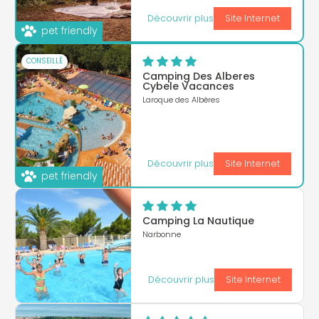
Découvrir plus
Site Internet
pet friendly
CONSEILLÉ
Camping Des Alberes
Cybele Vacances
Laroque des Albères
Découvrir plus
Site Internet
pet friendly
Camping La Nautique
Narbonne
Découvrir plus
Site Internet