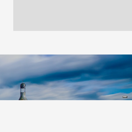
Leaflet
|
©
Koobcamp S.r.l.