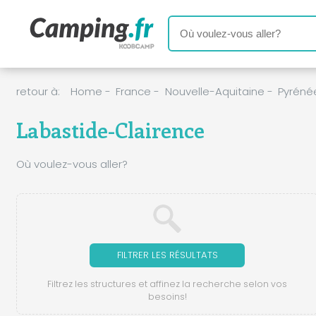
retour à:
Home
-
France
-
Nouvelle-Aquitaine
-
Pyréné
Labastide-Clairence
Où voulez-vous aller?
FILTRER LES RÉSULTATS
Filtrez les structures et affinez la recherche selon vos
besoins!