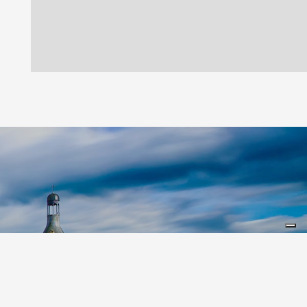
Leaflet
|
©
Koobcamp S.r.l.