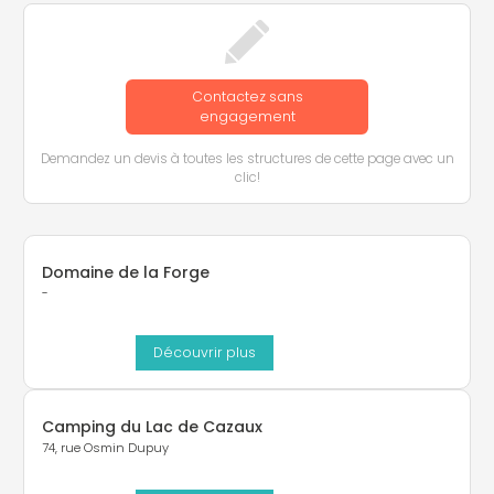
Contactez sans
engagement
Demandez un devis à toutes les structures de cette page avec un
clic!
Domaine de la Forge
-
Découvrir plus
Camping du Lac de Cazaux
74, rue Osmin Dupuy