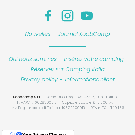
Nouvelles
-
Journal KoobCamp
Qui nous sommes
-
Insérez votre camping
-
Réservez sur Camping Italia
Privacy policy
-
Informations client
Koobcamp S.r.l
Corso Duca degli Abruzzi 2, 10128 Torino
P.IVA/C.F. 10628300013
Capitale Sociale € 10.000 i.v.
Iscriz. Reg. Imprese di Torino n.10628300013
REA n. TO - 1149456
Your Privacy Choices