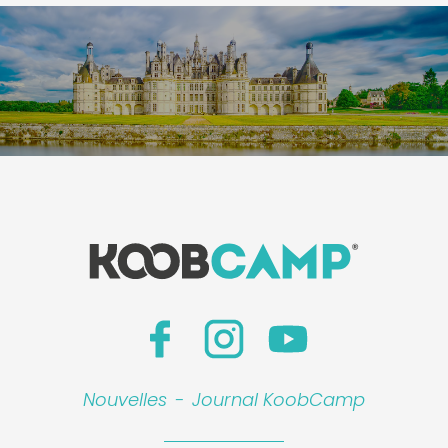
Nouvelles
-
Journal KoobCamp