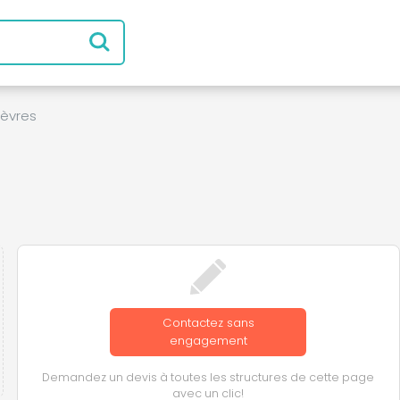
èvres
Contactez sans
engagement
Demandez un devis à toutes les structures de cette page
avec un clic!