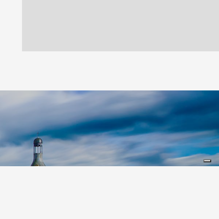
Leaflet
|
©
Koobcamp S.r.l.