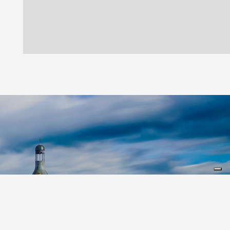
Leaflet
|
©
Koobcamp S.r.l.