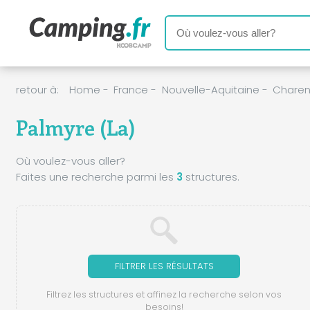
retour à:
Home
-
France
-
Nouvelle-Aquitaine
-
Charen
Palmyre (La)
Où voulez-vous aller?
Faites une recherche parmi les
3
structures.
FILTRER LES RÉSULTATS
Filtrez les structures et affinez la recherche selon vos
besoins!