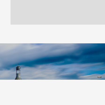
Leaflet
|
©
Koobcamp S.r.l.