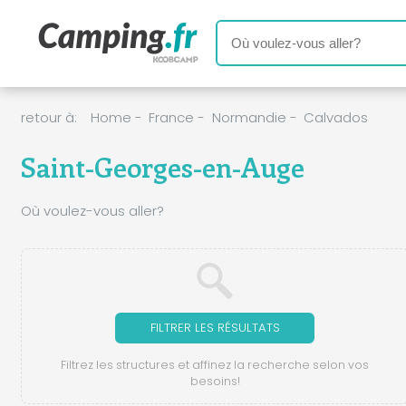
retour à:
Home
-
France
-
Normandie
-
Calvados
Saint-Georges-en-Auge
Où voulez-vous aller?
FILTRER LES RÉSULTATS
Filtrez les structures et affinez la recherche selon vos
besoins!