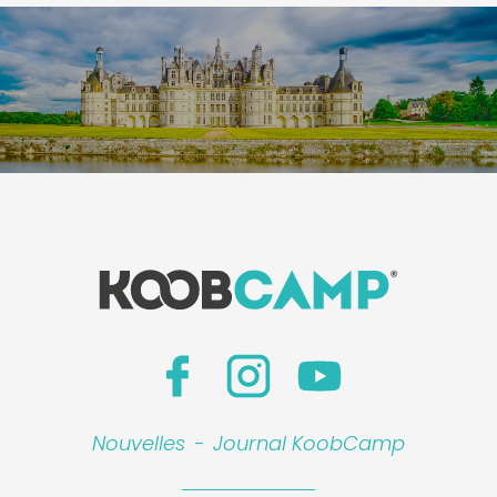
Nouvelles
-
Journal KoobCamp