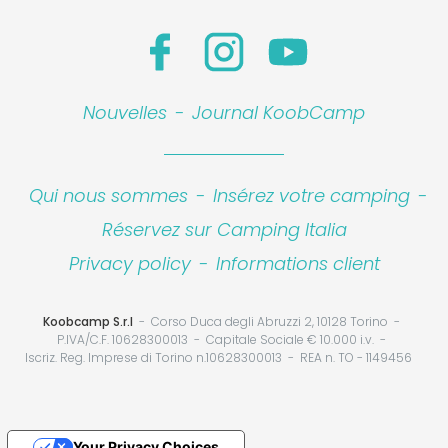
Nouvelles
-
Journal KoobCamp
Qui nous sommes
-
Insérez votre camping
-
Réservez sur Camping Italia
Privacy policy
-
Informations client
Koobcamp S.r.l
Corso Duca degli Abruzzi 2, 10128 Torino
P.IVA/C.F. 10628300013
Capitale Sociale € 10.000 i.v.
Iscriz. Reg. Imprese di Torino n.10628300013
REA n. TO - 1149456
Your Privacy Choices