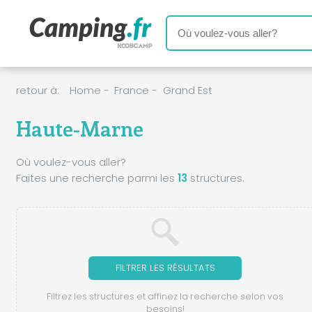
retour à:
Home
-
France
-
Grand Est
Haute-Marne
Où voulez-vous aller?
Faites une recherche parmi les
13
structures.
FILTRER LES RÉSULTATS
Filtrez les structures et affinez la recherche selon vos
besoins!