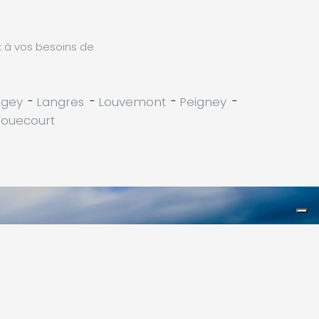
x à vos besoins de
agey
-
Langres
-
Louvemont
-
Peigney
-
ouecourt
Leaflet
|
©
Koobcamp S.r.l.