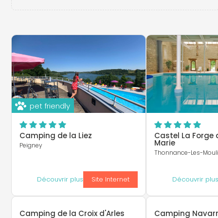
pet friendly
Camping de la Liez
Castel La Forge 
Marie
Peigney
Thonnance-Les-Moul
Découvrir plus
Site Internet
Découvrir plu
Camping de la Croix d'Arles
Camping Navar