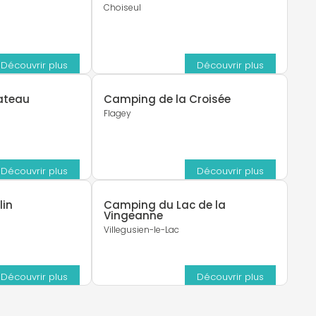
Choiseul
Découvrir plus
Découvrir plus
ateau
Camping de la Croisée
Flagey
Découvrir plus
Découvrir plus
lin
Camping du Lac de la
Vingeanne
Villegusien-le-Lac
Découvrir plus
Découvrir plus