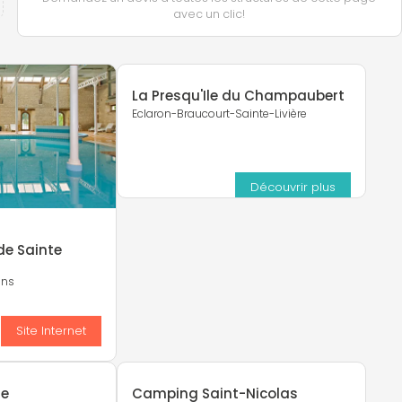
avec un clic!
La Presqu'Ile du Champaubert
Eclaron-Braucourt-Sainte-Livière
Découvrir plus
de Sainte
ins
s
Site Internet
re
Camping Saint-Nicolas