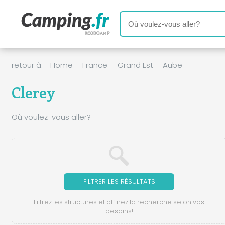
retour à:
Home
-
France
-
Grand Est
-
Aube
Clerey
Où voulez-vous aller?
FILTRER LES RÉSULTATS
Filtrez les structures et affinez la recherche selon vos
besoins!