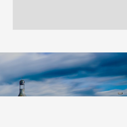
Leaflet
|
©
Koobcamp S.r.l.