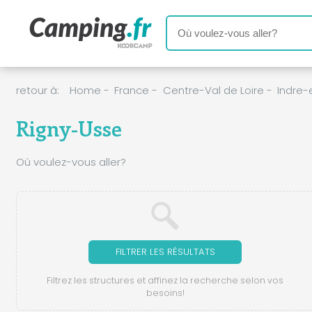
retour à:
Home
-
France
-
Centre-Val de Loire
-
Indre-
Rigny-Usse
Où voulez-vous aller?
FILTRER LES RÉSULTATS
Filtrez les structures et affinez la recherche selon vos
besoins!