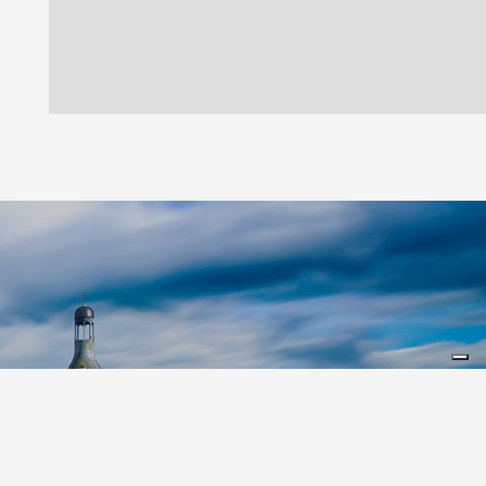
Leaflet
|
©
Koobcamp S.r.l.