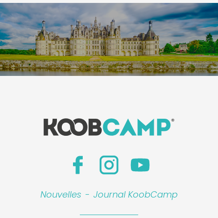
Nouvelles
-
Journal KoobCamp