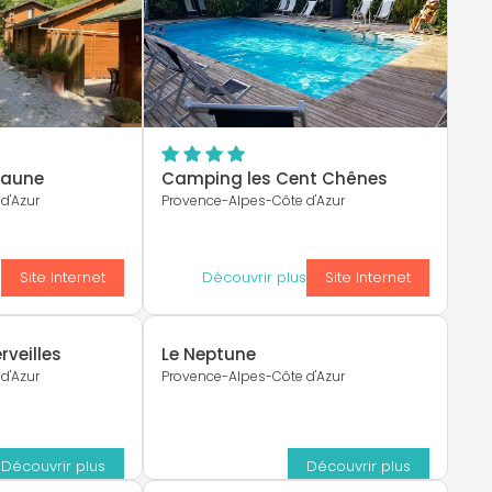
Laune
Camping les Cent Chênes
d'Azur
Provence-Alpes-Côte d'Azur
s
Site Internet
Découvrir plus
Site Internet
veilles
Le Neptune
d'Azur
Provence-Alpes-Côte d'Azur
Découvrir plus
Découvrir plus