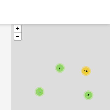
+
−
9
14
2
5