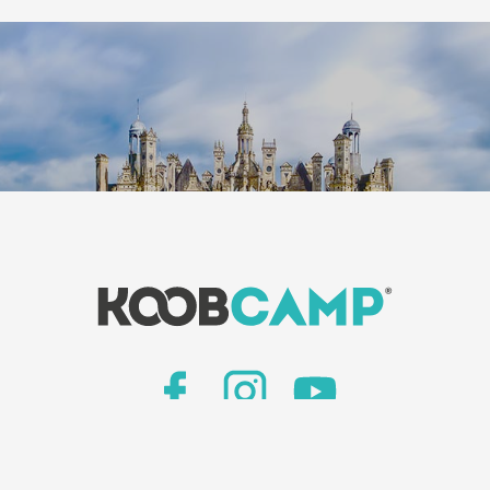
Nouvelles
-
Journal KoobCamp