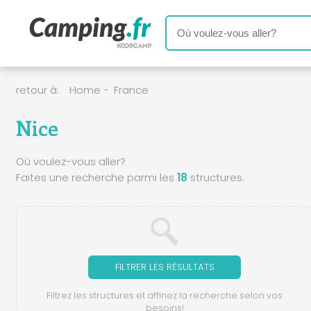
retour à:
Home
-
France
Nice
Où voulez-vous aller?
Faites une recherche parmi les
18
structures.
FILTRER LES RÉSULTATS
Filtrez les structures et affinez la recherche selon vos
besoins!