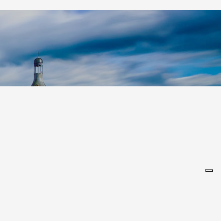
Leaflet
|
©
Koobcamp S.r.l.