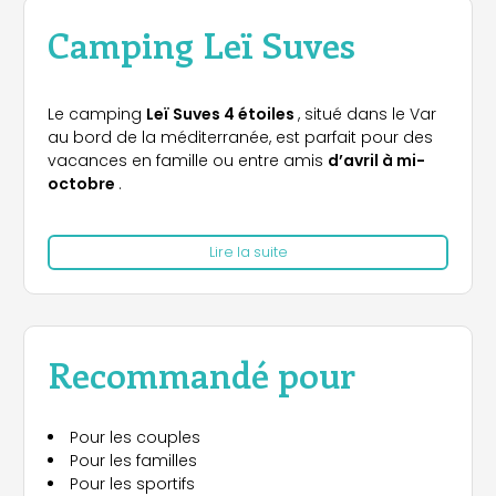
Camping Leï Suves
Le camping
Leï Suves 4 étoiles
, situé dans le Var
au bord de la méditerranée, est parfait pour des
vacances en famille ou entre amis
d’avril à mi-
octobre
.
Les amoureux de la nature apprécieront les
Lire la suite
emplacements
proposés qui offrent tout le
confort nécessaire. Vous pouvez, en outre, choisir
entre des emplacements à proximité de la
piscine, dans le sous-bois ou, pour plus de calme,
des emplacements plus éloignés des zones
Recommandé pour
d’activités.
Pour des vacances en grand confort, le camping
Pour les couples
vous propose
différents types d'hébergements
.
Pour les familles
Pouvant accueillir jusqu’à
6 personnes
, les
Pour les sportifs
mobile-homes
ont tout l’équipement