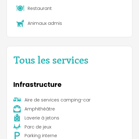
vous permet de
sillonner aisément la région
.
Vous pourrez découvrir Roquebrune-sur-Argens
Restaurant
ou les plages des Issambres, ou encore
embarquer pour les îles de Lérins ou l’île de
Animaux admis
Porquerolles.
Tous les services
Infrastructure
Aire de services camping-car
Amphithéâtre
Laverie à jetons
Parc de jeux
Parking interne