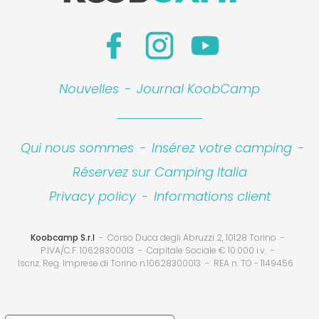
Nouvelles
-
Journal KoobCamp
Qui nous sommes
-
Insérez votre camping
-
Réservez sur Camping Italia
Privacy policy
-
Informations client
Koobcamp S.r.l
Corso Duca degli Abruzzi 2, 10128 Torino
P.IVA/C.F. 10628300013
Capitale Sociale € 10.000 i.v.
Iscriz. Reg. Imprese di Torino n.10628300013
REA n. TO - 1149456