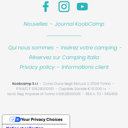
Leaflet
|
©
Koobcamp S.r.l.
Nouvelles
-
Journal KoobCamp
Qui nous sommes
-
Insérez votre camping
-
Réservez sur Camping Italia
Privacy policy
-
Informations client
Koobcamp S.r.l
Corso Duca degli Abruzzi 2, 10128 Torino
P.IVA/C.F. 10628300013
Capitale Sociale € 10.000 i.v.
Iscriz. Reg. Imprese di Torino n.10628300013
REA n. TO - 1149456
Your Privacy Choices