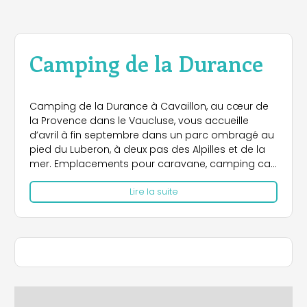
Camping de la Durance
Camping de la Durance à Cavaillon, au cœur de
la Provence dans le Vaucluse, vous accueille
d’avril à fin septembre dans un parc ombragé au
pied du Luberon, à deux pas des Alpilles et de la
mer. Emplacements pour caravane, camping car,
tente ou locations de vacance.
Lire la suite
Sur place : Snack, terrains de boules, de basket et
de volley, Ping-Pong et aire de jeu. Animations
pendant les vacances scolaires d’été. Accès
gratuit à la piscine intercommunale et aux cours
de tennis.