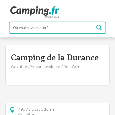
+
−
Camping de la Durance
Cavaillon, Provence-Alpes-Côte d'Azur
495 Av Boscodomini
Cavaillon