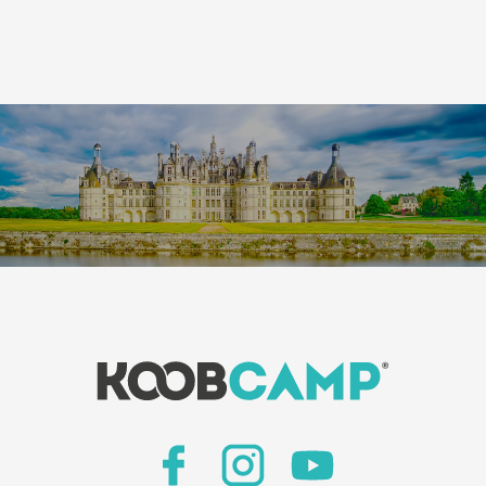
Leaflet
|
©
Koobcamp S.r.l.