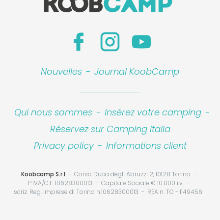
Nouvelles
-
Journal KoobCamp
Qui nous sommes
-
Insérez votre camping
-
Réservez sur Camping Italia
Privacy policy
-
Informations client
Koobcamp S.r.l
Corso Duca degli Abruzzi 2, 10128 Torino
P.IVA/C.F. 10628300013
Capitale Sociale € 10.000 i.v.
Iscriz. Reg. Imprese di Torino n.10628300013
REA n. TO - 1149456