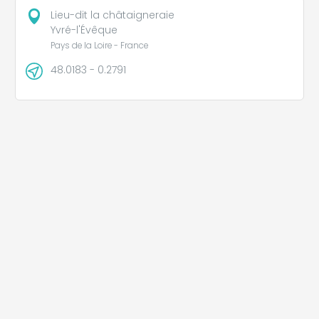
Lieu-dit la châtaigneraie
Yvré-l'Évêque
Pays de la Loire - France
48.0183 - 0.2791