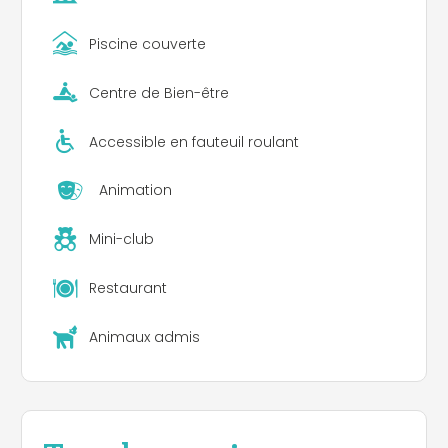
Pierre Attelée). Saint-Brevin est même le point de
départ idéal pour explorer la Bretagne sud. Partez
Piscine couverte
en excursion sur les rives de la Loire, le zoo de Port
Saint Père, Parc Naturel Régional de Brière, la ville
Centre de Bien-être
de Nantes, les marais salants de Guérande. À
visiter sur les communes de Guérande, Batz-sur-
Mer, Le Croisic et La Turballe, où vous pourrez
Accessible en fauteuil roulant
goûter à la fameuse fleur de sel de Guérande.
Animation
Mini-club
Restaurant
Animaux admis