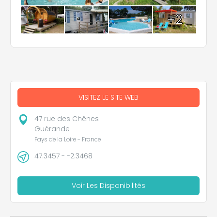
+2
VISITEZ LE SITE WEB
47 rue des Chênes
Guérande
Pays de la Loire - France
47.3457 - -2.3468
Voir Les Disponibilités