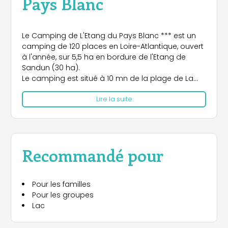
Pays Blanc
Le Camping de L'Etang du Pays Blanc *** est un
camping de 120 places en Loire-Atlantique, ouvert
à l'année, sur 5,5 ha en bordure de l'Etang de
Sandun (30 ha).
Le camping est situé à 10 mn de la plage de La
Baule, près de la cité médiévale de Guérande
Lire la suite
avec ses marais salants, au coeur du parc
régional de Brière à moins d'une heure de Nantes.
Etang privatif au camping, mini ferme.
Location de tipis, roulottes,mobil-homes, chalets,
bungalows toilés, emplacements.
Recommandé pour
Animations, spa, piscine.
Pour les familles
Pour les groupes
Lac