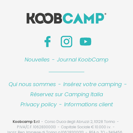
Nouvelles
-
Journal KoobCamp
Qui nous sommes
-
Insérez votre camping
-
Réservez sur Camping Italia
Privacy policy
-
Informations client
Koobcamp S.r.l
Corso Duca degli Abruzzi 2, 10128 Torino
P.IVA/C.F. 10628300013
Capitale Sociale € 10.000 i.v.
Iscriz. Reg. Imprese di Torino n.10628300013
REA n. TO - 1149456