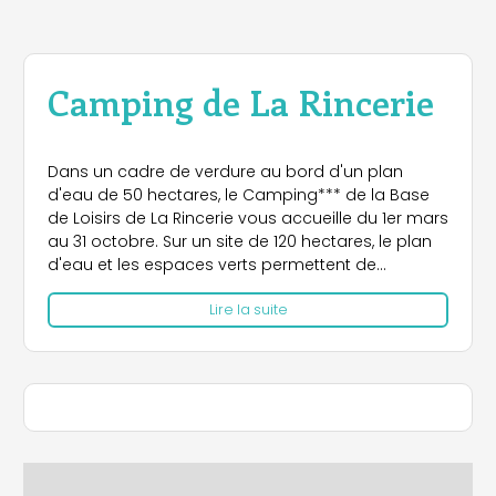
Camping de La Rincerie
Dans un cadre de verdure au bord d'un plan
d'eau de 50 hectares, le Camping*** de la Base
de Loisirs de La Rincerie vous accueille du 1er mars
au 31 octobre. Sur un site de 120 hectares, le plan
d'eau et les espaces verts permettent de
pratiquer en toute sécurité les activités nautiques,
Lire la suite
le VTT, l'équitation, l'orientation, les sports collectifs
et la pêche. Accès direct au réseau des sentiers
de randonnées du Pays de Craon par le sentier
de liaison "Rincerie – Interligne".