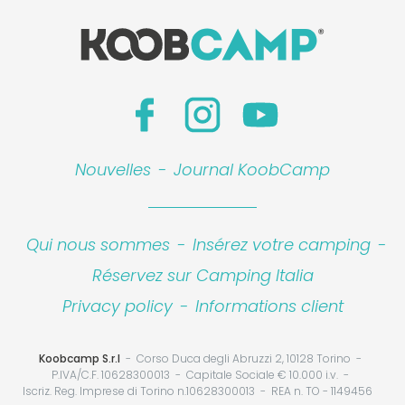
Nouvelles
-
Journal KoobCamp
Qui nous sommes
-
Insérez votre camping
-
Réservez sur Camping Italia
Privacy policy
-
Informations client
Koobcamp S.r.l
Corso Duca degli Abruzzi 2, 10128 Torino
P.IVA/C.F. 10628300013
Capitale Sociale € 10.000 i.v.
Iscriz. Reg. Imprese di Torino n.10628300013
REA n. TO - 1149456