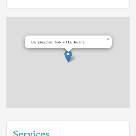
Services et structure :
Toilettes Sèches : Pour un confort écologique et
pratique.
Douches solaires : sacs de douche solaires pour
un nettoyage rafraîchissant.
×
Camping chez l'habitant La Rêverie
Barbecue et table de pique-nique : pour de
délicieuses pâtisseries et repas.
Bloc sanitaire : Accès aux services essentiels.
Eau Potable : Disponible au camping.
Alimentation : permet à l'appareil de se charger.
Réfrigérateur séparé : pour conserver vos
aliments au frais.
Pourquoi choisir La Rêverie :
La Prospérité de la Nature : Située à proximité de la
villa et de ses environs de marigot, elle offre une
expérience immersive de la beauté naturelle des
Cévennes Mont-Lozère.
Simplicité et commodité : structure essentielle
Services
conçue pour le confort et la praticité.