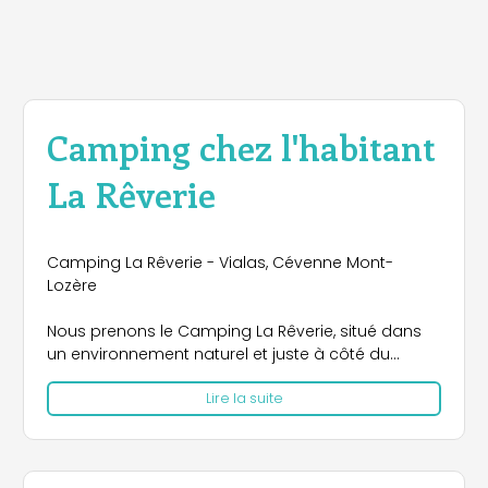
Camping chez l'habitant
La Rêverie
Camping La Rêverie - Vialas, Cévenne Mont-
Lozère
Nous prenons le Camping La Rêverie, situé dans
un environnement naturel et juste à côté du
village pittoresque de Vialas (300 m) et à
Lire la suite
quelques pas des chiffres stagnants (10 minutes à
pied). Ce camping est le lieu idéal pour une
espérance authentique et une immersion dans la
nature.