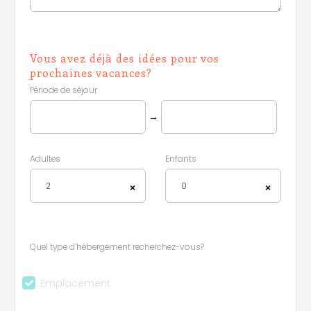
Vous avez déjà des idées pour vos
prochaines vacances?
Période de séjour
Leaflet
|
©
Koobcamp S.r.l.
→
Adultes
Enfants
2
0
×
×
Quel type d’hébergement recherchez-vous?
Emplacement