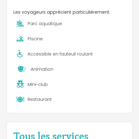
randonnées, pêche, canoë, tennis, équitation et tir
Les voyageurs apprécient particulièrement:
à l’arc.
Parc aquatique
Piscine
Accessible en fauteuil roulant
Animation
Mini-club
Restaurant
Tous les services