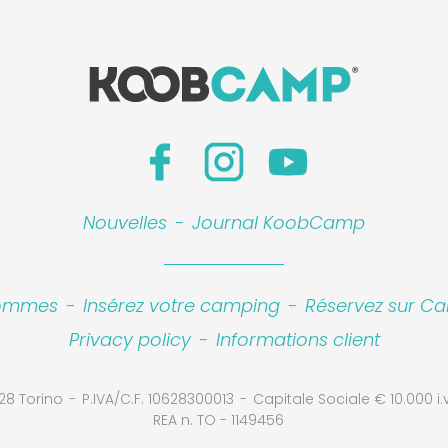
Nouvelles
-
Journal KoobCamp
sommes
-
Insérez votre camping
-
Réservez sur Ca
Privacy policy
-
Informations client
28 Torino
P.IVA/C.F. 10628300013
Capitale Sociale € 10.000 i.v
REA n. TO - 1149456