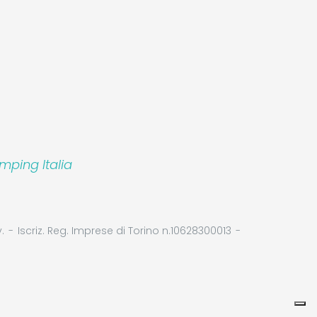
mping Italia
p S.r.l.
.
Iscriz. Reg. Imprese di Torino n.10628300013