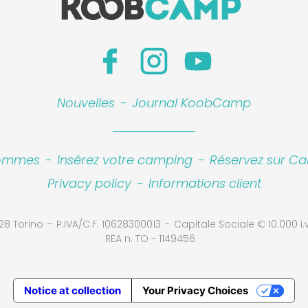
Nouvelles
-
Journal KoobCamp
sommes
-
Insérez votre camping
-
Réservez sur Ca
Privacy policy
-
Informations client
Leaflet
|
©
Koobcam
28 Torino
P.IVA/C.F. 10628300013
Capitale Sociale € 10.000 i.v
REA n. TO - 1149456
Notice at collection
Your Privacy Choices