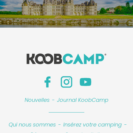
Nouvelles
-
Journal KoobCamp
Qui nous sommes
-
Insérez votre camping
-