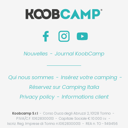
Nouvelles
-
Journal KoobCamp
Qui nous sommes
-
Insérez votre camping
-
Réservez sur Camping Italia
Privacy policy
-
Informations client
Koobcamp S.r.l
Corso Duca degli Abruzzi 2, 10128 Torino
P.IVA/C.F. 10628300013
Capitale Sociale € 10.000 i.v.
Iscriz. Reg. Imprese di Torino n.10628300013
REA n. TO - 1149456