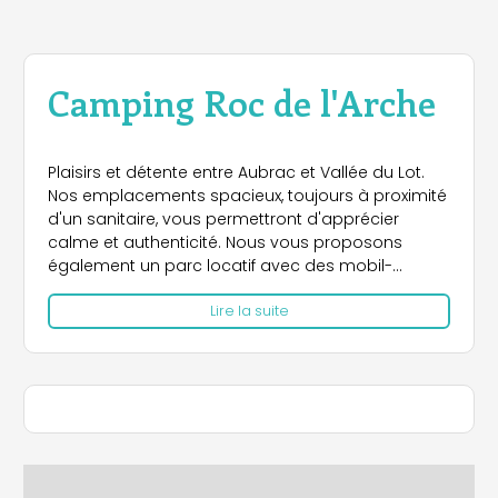
Camping Roc de l'Arche
Plaisirs et détente entre Aubrac et Vallée du Lot.
Nos emplacements spacieux, toujours à proximité
d'un sanitaire, vous permettront d'apprécier
calme et authenticité. Nous vous proposons
également un parc locatif avec des mobil-
homes. En famille, vous pourrez effectuer de la
Lire la suite
randonnée et du vélo ou bien de la pétanque ou
de la pêche. De plus, vous aurez un accès gratuit
à la piscine municipale.