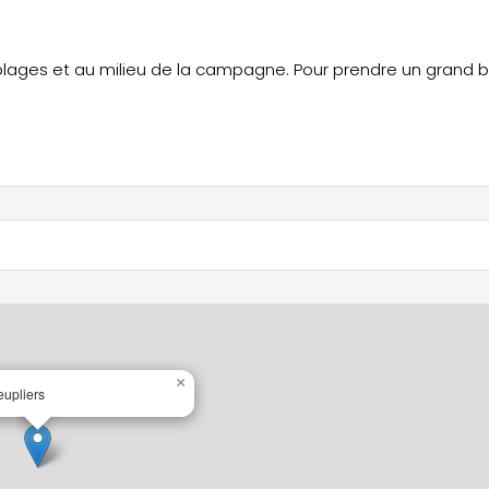
×
upliers